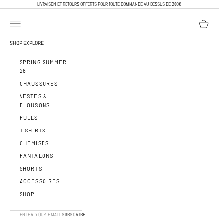
PASSER AU CONTENU
LIVRAISON ET RETOURS OFFERTS POUR TOUTE COMMANDE AU-DESSUS DE 200€
OUVRIR LA NAVIGATION
VOIR LE 
CALEB PARIS
SHOP
EXPLORE
SPRING SUMMER
26
CHAUSSURES
VESTES &
BLOUSONS
PULLS
T-SHIRTS
CHEMISES
PANTALONS
SHORTS
ACCESSOIRES
SHOP
SUBSCRIBE