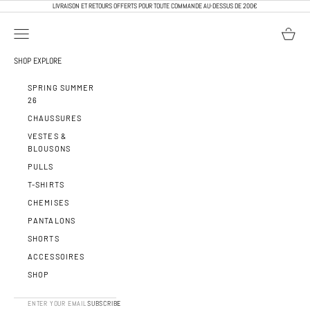
PASSER AU CONTENU
LIVRAISON ET RETOURS OFFERTS POUR TOUTE COMMANDE AU-DESSUS DE 200€
OUVRIR LA NAVIGATION
VOIR LE 
CALEB PARIS
SHOP
EXPLORE
SPRING SUMMER
26
CHAUSSURES
VESTES &
BLOUSONS
PULLS
T-SHIRTS
CHEMISES
PANTALONS
SHORTS
ACCESSOIRES
SHOP
SUBSCRIBE