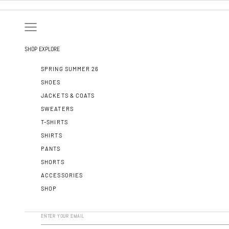
ZUM INHALT SPRINGEN
NAVIGATIONSMENÜ ÖFFNEN
SHOP
EXPLORE
SPRING SUMMER 26
SHOES
JACKETS & COATS
SWEATERS
T-SHIRTS
SHIRTS
PANTS
SHORTS
ACCESSORIES
SHOP