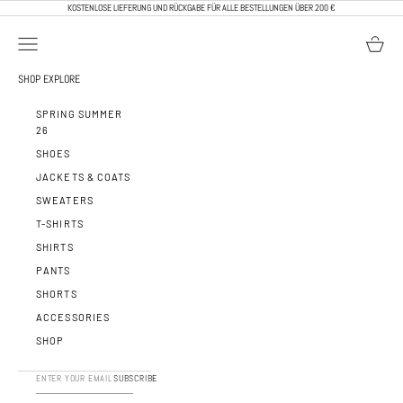
ZUM INHALT SPRINGEN
KOSTENLOSE LIEFERUNG UND RÜCKGABE FÜR ALLE BESTELLUNGEN ÜBER 200 €
NAVIGATIONSMENÜ ÖFFNEN
WARENK
CALEB PARIS
SHOP
EXPLORE
SPRING SUMMER
26
SHOES
JACKETS & COATS
SWEATERS
T-SHIRTS
SHIRTS
PANTS
SHORTS
ACCESSORIES
SHOP
SUBSCRIBE